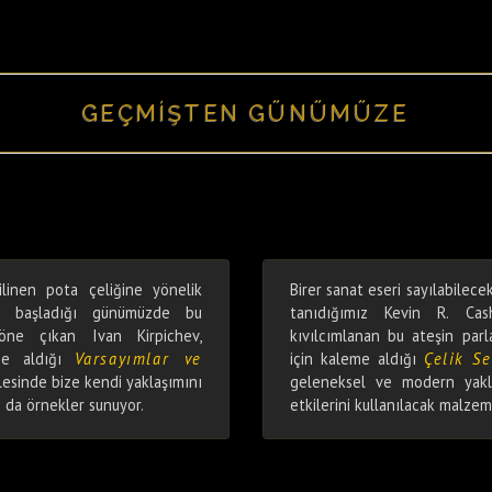
GEÇMİŞTEN GÜNÜMÜZE
ilinen pota çeliğine yönelik
Birer sanat eseri sayılabilecek
ya başladığı günümüzde bu
tanıdığımız Kevin R. Cas
 öne çıkan Ivan Kirpichev,
kıvılcımlanan bu ateşin par
me aldığı
Varsayımlar ve
için kaleme aldığı
Çelik S
lesinde bize kendi yaklaşımını
geleneksel ve modern yakla
n da örnekler sunuyor.
etkilerini kullanılacak malze