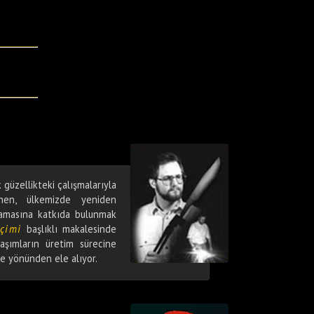
 güzellikteki çalışmalarıyla
hen, ülkemizde yeniden
lamasına katkıda bulunmak
eçimi
başlıklı makalesinde
şımların üretim sürecine
me yönünden ele alıyor.