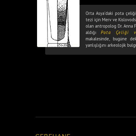
Orta Asya'daki pota çeliğ
tezi için Merv ve Kislovods
olan antropolog Dr. Anna F
aldığı
Pota Çeliği 
makalesinde, bugüne dek
yanlışlığını arkeolojik bul