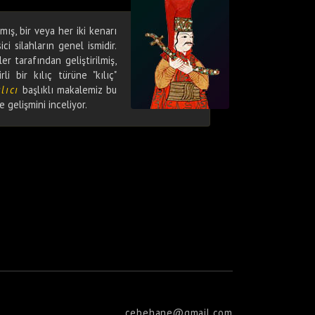
lmış, bir veya her iki kenarı
ci silahların genel ismidir.
er tarafından geliştirilmiş,
li bir kılıç türüne "kılıç"
lıcı
başlıklı makalemiz bu
 gelişmini inceliyor.
cebehane@gmail.com