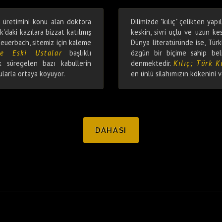
i üretimini konu alan doktora
Dilimizde "kılıç" çelikten yapı
k'daki kazılara bizzat katılmış
keskin, sivri uçlu ve uzun kesi
euerbach, sitemiz için kaleme
Dünya literatüründe ise, Türkl
ve Eski Ustalar
başlıklı
özgün bir biçime sahip belir
 süregelen bazı kabullerin
denmektedir.
Kılıç; Türk Kı
gularla ortaya koyuyor.
en ünlü silahımızın kökenini ve
DAHASI