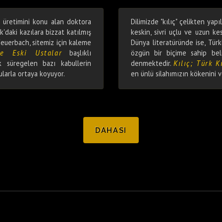
i üretimini konu alan doktora
Dilimizde "kılıç" çelikten yapı
k'daki kazılara bizzat katılmış
keskin, sivri uçlu ve uzun kesi
euerbach, sitemiz için kaleme
Dünya literatüründe ise, Türkl
ve Eski Ustalar
başlıklı
özgün bir biçime sahip belir
 süregelen bazı kabullerin
denmektedir.
Kılıç; Türk Kı
gularla ortaya koyuyor.
en ünlü silahımızın kökenini ve
DAHASI