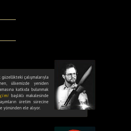
 güzellikteki çalışmalarıyla
hen, ülkemizde yeniden
lamasına katkıda bulunmak
eçimi
başlıklı makalesinde
şımların üretim sürecine
me yönünden ele alıyor.