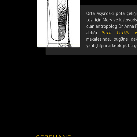
Orta Asya'daki pota çeliğ
tezi için Merv ve Kislovods
olan antropolog Dr. Anna F
aldığı
Pota Çeliği 
makalesinde, bugüne dek
yanlışlığını arkeolojik bul