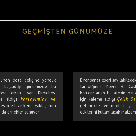
GEÇMİŞTEN GÜNÜMÜZE
ilinen pota çeliğine yönelik
Birer sanat eseri sayılabilecek
ya başladığı günümüzde bu
tanıdığımız Kevin R. Cas
 öne çıkan Ivan Kirpichev,
kıvılcımlanan bu ateşin par
me aldığı
Varsayımlar ve
için kaleme aldığı
Çelik S
lesinde bize kendi yaklaşımını
geleneksel ve modern yakla
n da örnekler sunuyor.
etkilerini kullanılacak malze