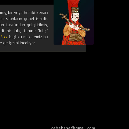
lmış, bir veya her iki kenarı
ci silahların genel ismidir.
er tarafından geliştirilmiş,
li bir kılıç türüne "kılıç"
lıcı
başlıklı makalemiz bu
 gelişmini inceliyor.
cebehane@gmail.com