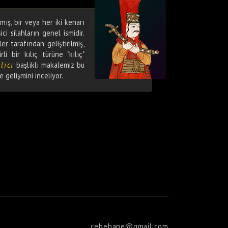
lmış, bir veya her iki kenarı
ci silahların genel ismidir.
er tarafından geliştirilmiş,
li bir kılıç türüne "kılıç"
lıcı
başlıklı makalemiz bu
 gelişmini inceliyor.
cebehane@gmail.com