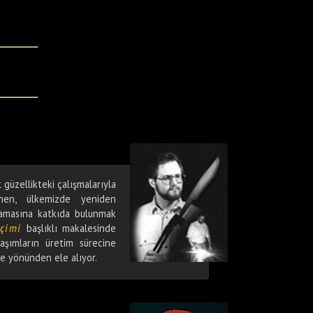
 güzellikteki çalışmalarıyla
hen, ülkemizde yeniden
lamasına katkıda bulunmak
eçimi
başlıklı makalesinde
şımların üretim sürecine
me yönünden ele alıyor.