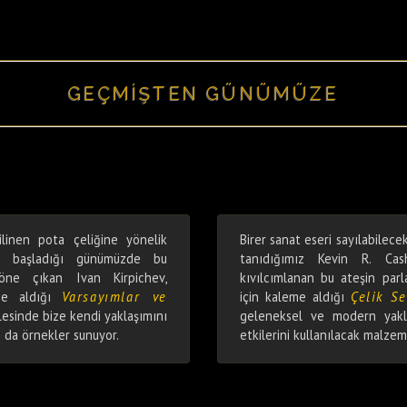
GEÇMİŞTEN GÜNÜMÜZE
ilinen pota çeliğine yönelik
Birer sanat eseri sayılabilecek
ya başladığı günümüzde bu
tanıdığımız Kevin R. Cas
 öne çıkan Ivan Kirpichev,
kıvılcımlanan bu ateşin par
me aldığı
Varsayımlar ve
için kaleme aldığı
Çelik S
lesinde bize kendi yaklaşımını
geleneksel ve modern yakla
n da örnekler sunuyor.
etkilerini kullanılacak malze