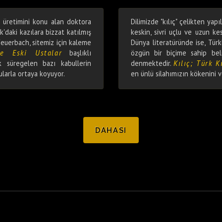
i üretimini konu alan doktora
Dilimizde "kılıç" çelikten yapı
k'daki kazılara bizzat katılmış
keskin, sivri uçlu ve uzun kesi
euerbach, sitemiz için kaleme
Dünya literatüründe ise, Türkl
ve Eski Ustalar
başlıklı
özgün bir biçime sahip belir
 süregelen bazı kabullerin
denmektedir.
Kılıç; Türk Kı
gularla ortaya koyuyor.
en ünlü silahımızın kökenini ve
DAHASI